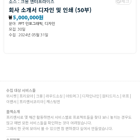
체크
소스 :
크몽 엔터프라이즈
회사 소개서 디자인 및 인쇄 (50부)
₩
5,000,000원
분야 :
PPT·인포그래픽
,
디자인
모집: 30일
수집 : 2024년 05월 31일
수집 대상 서비스들
위시켓 | 프리모아 | 크몽 | 라우드소싱 | 아트머그 | 디자인나인 | 원티드긱스 | 위프 |
이랜서 | 프리랜서코리아 | 캐스팅엔
플젝소개
프리랜서로 몇 해간 활동하면서 서비스별로 프로젝트들을 찾다 보니 놓치는 경우도
많고 매번 모든 서비스들을 확인하는 것이 어려웠습니다.
그래서 한 곳에 모아서 볼 수 있으면 참 편하겠다 싶어서 만들었습니다.
수집정책