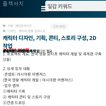
플젝서치
크몽 엔터프라이즈
리포팅
디자인
,
캐릭터·웹툰·일러스트
캐릭터 디자인, 기획, 콘티, 스토리 구성, 2D
작업
20,000,000원
받은제안 : 크몽에서 확인
작업방식 : 외주, 예산
모집기한 : 크몽에서 확인
예상기간 : 90일
프로젝트조회 : 크몽에서 로그인 필요
1. 프로젝트 개요: 한국 영웅 모티프 캐릭터 개발 및 세계관 구축
(3종)
2. 상세 업무 내용
-콘셉트: 아시아판 어벤져스
(한국 영웅 캐릭터 개발 / 아시아판 어벤져스)
-업무 범위
①캐릭터 기획
② 캐릭터 콘티 및 스토리 구성
③컨셉 드로잉