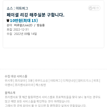
체크
소스 :
아트머그
페이셜 리깅 해주실분 구합니다.
₩
10만원(최대 15)
분야 :
버추얼/Live2D / 방송용
모집: 2022-12-31
수집 : 2022년 09월 14일
수집 대상 서비스들
위시켓 | 프리모아 | 크몽 | 라우드소싱 | 아트머그 | 디자인나인 | 원티드긱스 | 위프 |
이랜서 | 프리랜서코리아 | 캐스팅엔
플젝소개
프리랜서로 몇 해간 활동하면서 서비스별로 프로젝트들을 찾다 보니 놓치는 경우도
많고 매번 모든 서비스들을 확인하는 것이 어려웠습니다.
그래서 한 곳에 모아서 볼 수 있으면 참 편하겠다 싶어서 만들었습니다.