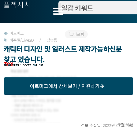
플젝서치
아트머그
리포팅
버추얼/Live2D / 방송용
캐릭터 디자인 및 일러스트 제작가능하신분
찾고 있습니다.
협의
모집기한 : 2022-09-18
예상기간 : 2022-11-18
아트머그
에서 상세보기 / 지원하기
오전 9:40
정보 수집일: 2022년 04월 20일