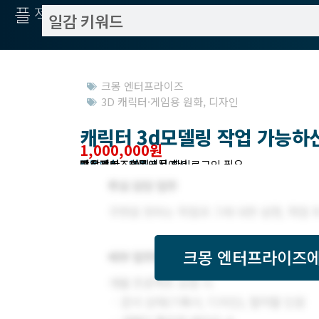
플젝서치
크몽 엔터프라이즈
3D 캐릭터·게임용 원화
,
디자인
캐릭터 3d모델링 작업 가능하
1,000,000원
작업방식 : 외주
모집기한 : 크몽에서 확인
예상기간 : 10일
프로젝트조회 : 크몽에서 로그인 필요
받은제안 : 크몽에서 확인
크몽 엔터프라이즈
에