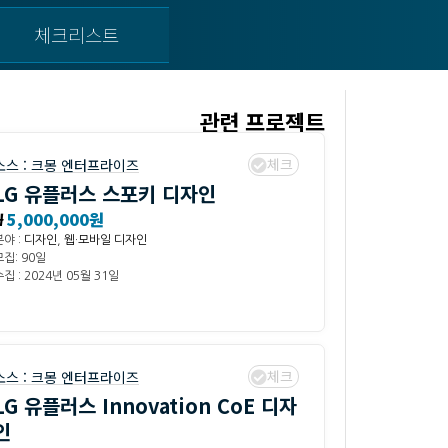
체크리스트
관련 프로젝트
체크
소스 :
크몽 엔터프라이즈
LG 유플러스 스포키 디자인
₩
5,000,000원
분야 :
디자인
,
웹·모바일 디자인
모집: 90일
집 : 2024년 05월 31일
체크
소스 :
크몽 엔터프라이즈
LG 유플러스 Innovation CoE 디자
인