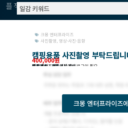
플젝서치
크몽 엔터프라이즈
사진촬영
,
영상·사진·음향
캠핑용품 사진촬영 부탁드립니
400,000원
작업방식 : 외주
모집기한 : 크몽에서 확인
예상기간 : 7일
프로젝트조회 : 크몽에서 로그인 필요
받은제안 : 크몽에서 확인
크몽 엔터프라이즈
에