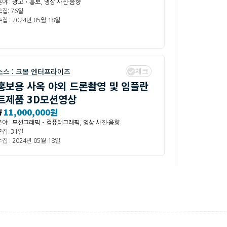
분야 :
광고・홍보
,
영상·사진·음향
모집: 76일
집 : 2024년 05월 18일
체크
소스 :
크몽 엔터프라이즈
홍보용 사옥 야외 드론촬영 및 임플란
트제품 3D모션영상
₩
11,000,000원
분야 :
모션그래픽・컴퓨터그래픽
,
영상·사진·음향
모집: 31일
집 : 2024년 05월 18일