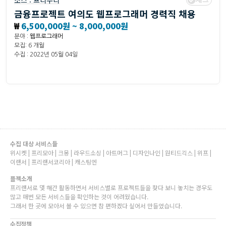
소스 :
프리누리
금융프로젝트 여의도 웹프로그래머 경력직 채용
₩
6,500,000원 ~ 8,000,000원
분야 :
웹프로그래머
모집: 6 개월
수집 : 2022년 05월 04일
수집 대상 서비스들
위시켓 | 프리모아 | 크몽 | 라우드소싱 | 아트머그 | 디자인나인 | 원티드긱스 | 위프 |
이랜서 | 프리랜서코리아 | 캐스팅엔
플젝소개
프리랜서로 몇 해간 활동하면서 서비스별로 프로젝트들을 찾다 보니 놓치는 경우도
많고 매번 모든 서비스들을 확인하는 것이 어려웠습니다.
그래서 한 곳에 모아서 볼 수 있으면 참 편하겠다 싶어서 만들었습니다.
수집정책