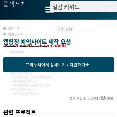
플젝서치
프리누리
리포팅
웹프로그래머
캠핑장 예약사이트 제작 요청
20,000,000원 ~ 30,000,000원
관련위치 : 서울 강남구
작업방식 : 재택
모집기한 : 프리누리에서 확인
예상기간 : 3 개월
등록일자 : 2017년 12월 19일
프리누리
에서 상세보기 / 지원하기
오전 7:47
정보 수집일: 2022년 02월 26일
관련 프로젝트