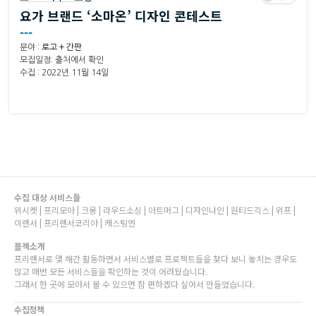
요가 브랜드 ‘소마온’ 디자인 콘테스트
---
분야 :
로고 + 간판
모집일정: 출처에서 확인
수집 : 2022년 11월 14일
수집 대상 서비스들
위시켓 | 프리모아 | 크몽 | 라우드소싱 | 아트머그 | 디자인나인 | 원티드긱스 | 위프 |
이랜서 | 프리랜서코리아 | 캐스팅엔
플젝소개
프리랜서로 몇 해간 활동하면서 서비스별로 프로젝트들을 찾다 보니 놓치는 경우도
많고 매번 모든 서비스들을 확인하는 것이 어려웠습니다.
그래서 한 곳에 모아서 볼 수 있으면 참 편하겠다 싶어서 만들었습니다.
수집정책