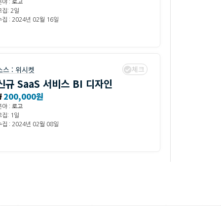
분야 :
로고
모집: 2일
집 : 2024년 02월 16일
체크
소스 :
위시켓
신규 SaaS 서비스 BI 디자인
₩
200,000원
분야 :
로고
모집: 1일
집 : 2024년 02월 08일