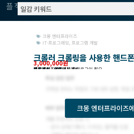
플젝서치
크몽 엔터프라이즈
IT·프로그래밍
,
프로그램 개발
크롤러 크롤링을 사용한 핸드폰
3,000,000원
작업방식 : 외주
모집기한 : 크몽에서 확인
예상기간 : 99일
프로젝트조회 : 크몽에서 로그인 필요
받은제안 : 크몽에서 확인
크몽 엔터프라이즈
에