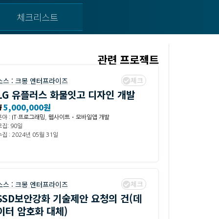
체크리스트
관련 프로젝트
체크
소스 :
크몽 엔터프라이즈
LG 유플러스 화물잇고 디자인 개발
₩
5,000,000원
분야 :
IT·프로그래밍
,
웹사이트・모바일앱 개발
모집: 90일
집 : 2024년 05월 31일
체크
소스 :
크몽 엔터프라이즈
SSD보안강화 기술제안 요청의 건(데
이터 암호화 대체)