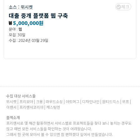
체크
소스 :
위시켓
대출 중개 플랫폼 웹 구축
₩
5,000,000원
분야 :
웹
모집: 30일
수집 : 2024년 03월 29일
수집 대상 서비스들
위시켓 | 프리모아 | 크몽 | 라우드소싱 | 아트머그 | 디자인나인 | 원티드긱스 | 위프 |
이랜서 | 프리랜서코리아 | 캐스팅엔
플젝소개
프리랜서로 몇 해간 활동하면서 서비스별로 프로젝트들을 찾다 보니 놓치는 경우도
많고 매번 모든 서비스들을 확인하는 것이 어려웠습니다.
그래서 한 곳에 모아서 볼 수 있으면 참 편하겠다 싶어서 만들었습니다.