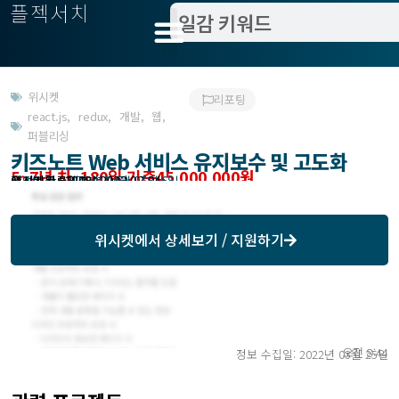
플젝서치
위시켓
리포팅
react.js
,
redux
,
개발
,
웹
,
퍼블리싱
키즈노트 Web 서비스 유지보수 및 고도화
5~7년 차, 180일 기준45,000,000원
작업방식 : 기간제(상주)
모집기한 : 2022년 04월 07일 6일
예상기간 : 180일
위시켓등록일자 : 2022.03.24.
위시켓
에서 상세보기 / 지원하기
오전 8:44
정보 수집일: 2022년 03월 25일