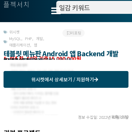
플젝서치
위시켓
리포팅
MySQL
,
PHP
,
개발
,
애플리케이션
,
웹
테블릿 메뉴판 Android 앱 Backend 개발
5~9년 차, 60일 기준15,000,000원
작업방식 : 기간제(상주)
모집기한 : 2022년 02월 23일 1시간 28분
예상기간 : 60일
위시켓등록일자 : 2022.02.09.
위시켓
에서 상세보기 / 지원하기
오후 10:30
정보 수집일: 2022년 02월 23일