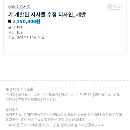
체크
소스 :
위시켓
기 개발된 자사몰 수정 디자인, 개발
₩
2,250,000원
분야 :
PHP
모집: 10일
수집 : 2024년 10월 04일
수집 대상 서비스들
위시켓 | 프리모아 | 크몽 | 라우드소싱 | 아트머그 | 디자인나인 | 원티드긱스 | 위프 |
이랜서 | 프리랜서코리아 | 캐스팅엔
플젝소개
프리랜서로 몇 해간 활동하면서 서비스별로 프로젝트들을 찾다 보니 놓치는 경우도
많고 매번 모든 서비스들을 확인하는 것이 어려웠습니다.
그래서 한 곳에 모아서 볼 수 있으면 참 편하겠다 싶어서 만들었습니다.