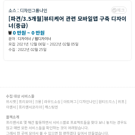
체크
소스 :
디자인그룹나인
[파견/3.5개월]뷰티케어 관련 모바일앱 구축 디자이
너(중급)
₩
0 만원 ~ 0 만원
분야 :
디자이너 / 웹디자이너
모집: 2021년 12월 06일 ~ 2022년 02월 05일
수집 : 2022년 02월 25일
수집 대상 서비스들
위시켓 | 프리모아 | 크몽 | 라우드소싱 | 아트머그 | 디자인나인 | 원티드긱스 | 위프 |
이랜서 | 프리랜서코리아 | 캐스팅엔
플젝소개
프리랜서로 몇 해간 활동하면서 서비스별로 프로젝트들을 찾다 보니 놓치는 경우도
많고 매번 모든 서비스들을 확인하는 것이 어려웠습니다.
그래서 한 곳에 모아서 볼 수 있으면 참 편하겠다 싶어서 만들었습니다.