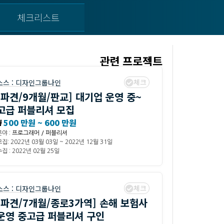
체크리스트
관련 프로젝트
체크
소스 :
디자인그룹나인
[파견/9개월/판교] 대기업 운영 중~
고급 퍼블리셔 모집
₩
500 만원 ~ 600 만원
분야 :
프로그래머 / 퍼블리셔
모집: 2022년 03월 03일 ~ 2022년 12월 31일
집 : 2022년 02월 25일
체크
소스 :
디자인그룹나인
[파견/7개월/종로3가역] 손해 보험사
운영 중고급 퍼블리셔 구인