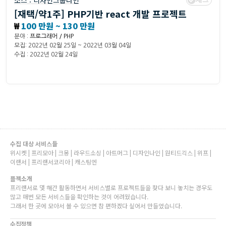
소스 :
디자인그룹나인
[재택/약1주] PHP기반 react 개발 프로젝트
₩
100 만원 ~ 130 만원
분야 :
프로그래머 / PHP
모집: 2022년 02월 25일 ~ 2022년 03월 04일
수집 : 2022년 02월 24일
수집 대상 서비스들
위시켓 | 프리모아 | 크몽 | 라우드소싱 | 아트머그 | 디자인나인 | 원티드긱스 | 위프 |
이랜서 | 프리랜서코리아 | 캐스팅엔
플젝소개
프리랜서로 몇 해간 활동하면서 서비스별로 프로젝트들을 찾다 보니 놓치는 경우도
많고 매번 모든 서비스들을 확인하는 것이 어려웠습니다.
그래서 한 곳에 모아서 볼 수 있으면 참 편하겠다 싶어서 만들었습니다.
수집정책