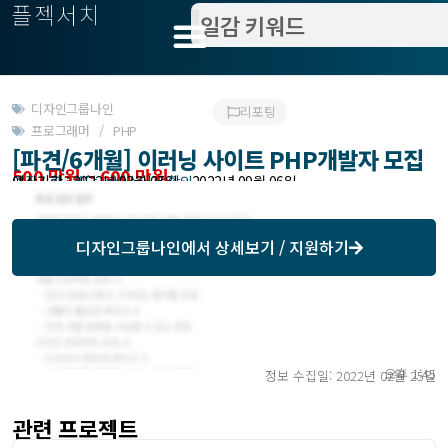
플젝서치
디자인그룹나인
리포팅
프로그래머 / PHP
[파견/6개월] 이러닝 사이트 PHP개발자 모집
500 만원 ~ 600 만원
모집기한 : 해당 서비스에서 확인
예상기간 : 2022년 03월 07일 ~ 2022년 09월 06일
디자인그룹나인
에서 상세보기 / 지원하기
오후 1:45
정보 수집일: 2022년 02월 25일
관련 프로젝트