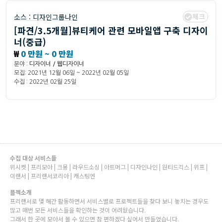
체크
소스 :
디자인그룹나인
[파견/3.5개월]뷰티케어 관련 모바일앱 구축 디자이
너(중급)
₩
0 만원 ~ 0 만원
분야 :
디자이너 / 웹디자이너
모집: 2021년 12월 06일 ~ 2022년 02월 05일
수집 : 2022년 02월 25일
수집 대상 서비스들
위시켓 | 프리모아 | 크몽 | 라우드소싱 | 아트머그 | 디자인나인 | 원티드긱스 | 위프 |
이랜서 | 프리랜서코리아 | 캐스팅엔
플젝소개
프리랜서로 몇 해간 활동하면서 서비스별로 프로젝트들을 찾다 보니 놓치는 경우도
많고 매번 모든 서비스들을 확인하는 것이 어려웠습니다.
그래서 한 곳에 모아서 볼 수 있으면 참 편하겠다 싶어서 만들었습니다.