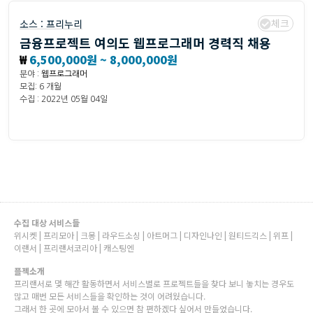
체크
소스 :
프리누리
금융프로젝트 여의도 웹프로그래머 경력직 채용
₩
6,500,000원 ~ 8,000,000원
분야 :
웹프로그래머
모집: 6 개월
수집 : 2022년 05월 04일
수집 대상 서비스들
위시켓 | 프리모아 | 크몽 | 라우드소싱 | 아트머그 | 디자인나인 | 원티드긱스 | 위프 |
이랜서 | 프리랜서코리아 | 캐스팅엔
플젝소개
프리랜서로 몇 해간 활동하면서 서비스별로 프로젝트들을 찾다 보니 놓치는 경우도
많고 매번 모든 서비스들을 확인하는 것이 어려웠습니다.
그래서 한 곳에 모아서 볼 수 있으면 참 편하겠다 싶어서 만들었습니다.