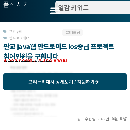
플젝서치
프리누리
리포팅
웹프로그래머
판교 java웹 안드로이드 ios중급 프로젝트
참여인원을 구합니다
4,200,000원 ~ 4,400,000원
관련위치 : 경기 성남시 분당구
작업방식 : 파견
모집기한 : 프리누리에서 확인
예상기간 : 3 개월
등록일자 : 2017년 06월 01일
프리누리
에서 상세보기 / 지원하기
오전 7:47
정보 수집일: 2022년 02월 26일