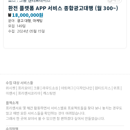
소스 :
크몽 엔터프라이즈
환전 플랫폼 APP 서비스 종합광고대행 (월 300~)
₩
18,000,000원
분야 :
광고 대행
,
마케팅
모집: 149일
수집 : 2024년 05월 15일
수집 대상 서비스들
위시켓 | 프리모아 | 크몽 | 라우드소싱 | 아트머그 | 디자인나인 | 원티드긱스 | 위프 |
이랜서 | 프리랜서코리아 | 캐스팅엔
플젝소개
프리랜서로 몇 해간 활동하면서 서비스별로 프로젝트들을 찾다 보니 놓치는 경우도
많고 매번 모든 서비스들을 확인하는 것이 어려웠습니다.
그래서 한 곳에 모아서 볼 수 있으면 참 편하겠다 싶어서 만들었습니다.
수집정책