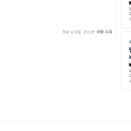
모
수
오후 9:28
정보 수집일: 2022년 03월 14일
모
수