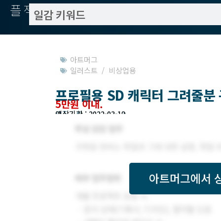
플젝서치
아트머그
일러스트 / 비상업용
프로필용 SD 캐릭터 그려줄분
5만원 이내.
모집기한 : 2022-03-13
예상기간 : 2022-03-19
아트머그
에서 