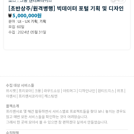
소스 :
크몽 엔터프라이즈
[초반상주/원격병행] 빅데이터 포털 기획 및 디자인
₩
5,000,000원
분야 :
UI・UX 기획
,
기획
모집: 60일
수집 : 2024년 05월 31일
수집 대상 서비스들
위시켓 | 프리모아 | 크몽 | 라우드소싱 | 아트머그 | 디자인나인 | 원티드긱스 | 위프 |
이랜서 | 프리랜서코리아 | 캐스팅엔
플젝소개
프리랜서로 몇 해간 활동하면서 서비스별로 프로젝트들을 찾다 보니 놓치는 경우도
많고 매번 모든 서비스들을 확인하는 것이 어려웠습니다.
그래서 한 곳에 모아서 볼 수 있으면 참 편하겠다 싶어서 만들었습니다.
수집정책