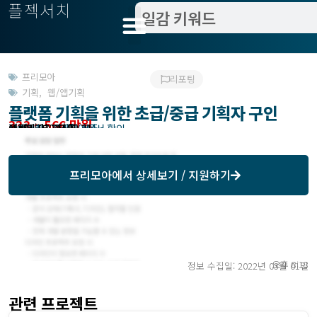
플젝서치
프리모아
리포팅
기획
,
웹/앱기획
플랫폼 기획을 위한 초급/중급 기획자 구인
333 ~ 566 만원
관련지역 : 서울
작업방식 : 기간제 상주
모집기한 : 프리모아에서 확인
예상기간 : 365일
등록일 : 2022.02.21
프리모아
에서 상세보기 / 지원하기
오후 8:18
정보 수집일: 2022년 03월 01일
관련 프로젝트