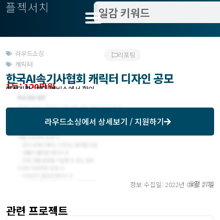
플젝서치
라우드소싱
리포팅
캐릭터
한국AI속기사협회 캐릭터 디자인 공모
1등: 120만원
모집기한 : 103/31
예상기간 : 해당 서비스에서 확인
라우드소싱
에서 상세보기 / 지원하기
오전 3:28
정보 수집일: 2022년 03월 17일
관련 프로젝트