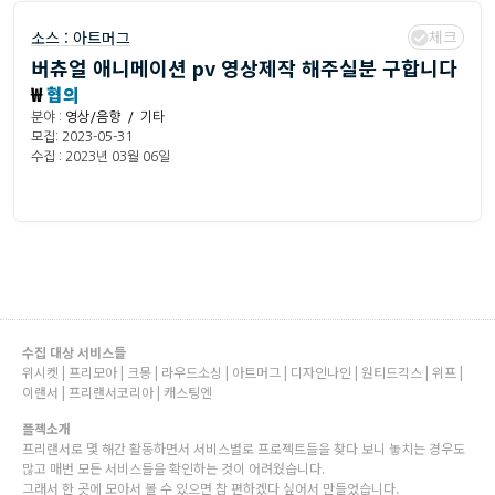
체크
소스 :
아트머그
버츄얼 애니메이션 pv 영상제작 해주실분 구합니다
₩
협의
분야 :
영상/음향 / 기타
모집: 2023-05-31
수집 : 2023년 03월 06일
수집 대상 서비스들
위시켓 | 프리모아 | 크몽 | 라우드소싱 | 아트머그 | 디자인나인 | 원티드긱스 | 위프 |
이랜서 | 프리랜서코리아 | 캐스팅엔
플젝소개
프리랜서로 몇 해간 활동하면서 서비스별로 프로젝트들을 찾다 보니 놓치는 경우도
많고 매번 모든 서비스들을 확인하는 것이 어려웠습니다.
그래서 한 곳에 모아서 볼 수 있으면 참 편하겠다 싶어서 만들었습니다.