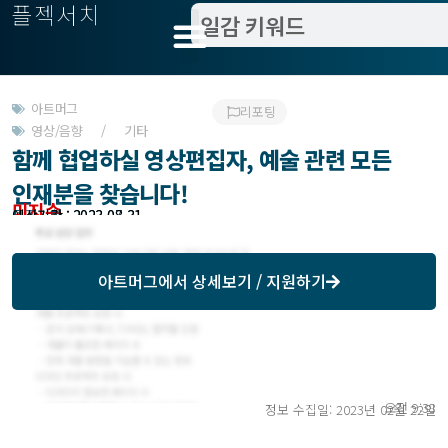
플젝서치
아트머그
리포팅
영상/음향 / 기타
함께 협업하실 영상편집자, 예술 관련 모든
인재분을 찾습니다!
미지수
모집기한 : 2023-07-31
예상기간 : 2023-08-31
아트머그
에서 상세보기 / 지원하기
오전 9:38
정보 수집일: 2023년 02월 22일