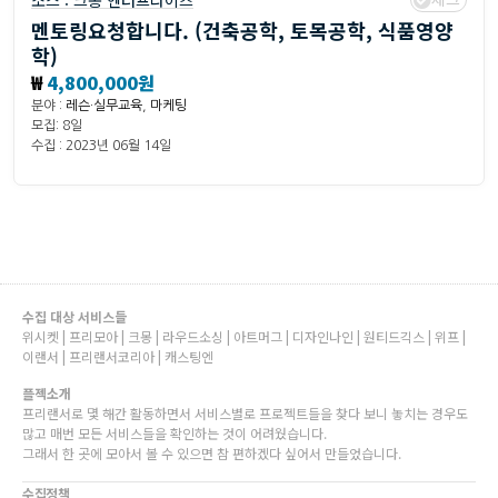
소스 :
크몽 엔터프라이즈
멘토링요청합니다. (건축공학, 토목공학, 식품영양
학)
₩
4,800,000원
분야 :
레슨·실무교육
,
마케팅
모집: 8일
수집 : 2023년 06월 14일
수집 대상 서비스들
위시켓 | 프리모아 | 크몽 | 라우드소싱 | 아트머그 | 디자인나인 | 원티드긱스 | 위프 |
이랜서 | 프리랜서코리아 | 캐스팅엔
플젝소개
프리랜서로 몇 해간 활동하면서 서비스별로 프로젝트들을 찾다 보니 놓치는 경우도
많고 매번 모든 서비스들을 확인하는 것이 어려웠습니다.
그래서 한 곳에 모아서 볼 수 있으면 참 편하겠다 싶어서 만들었습니다.
수집정책