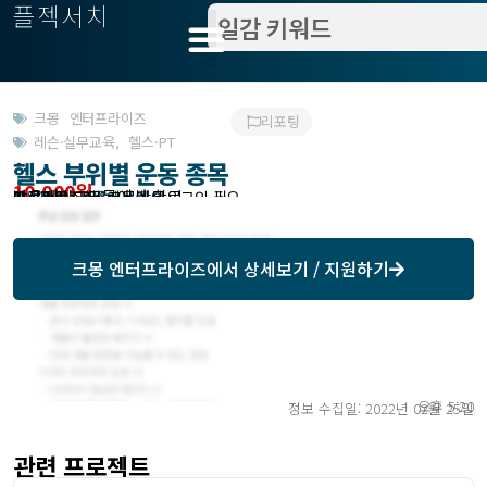
플젝서치
크몽 엔터프라이즈
리포팅
레슨·실무교육
,
헬스·PT
헬스 부위별 운동 종목
10,000원
받은제안 : 크몽에서 확인
작업방식 : 외주
모집기한 : 크몽에서 확인
예상기간 : 1일
프로젝트조회 : 크몽에서 로그인 필요
크몽 엔터프라이즈
에서 상세보기 / 지원하기
오후 5:20
정보 수집일: 2022년 02월 25일
관련 프로젝트