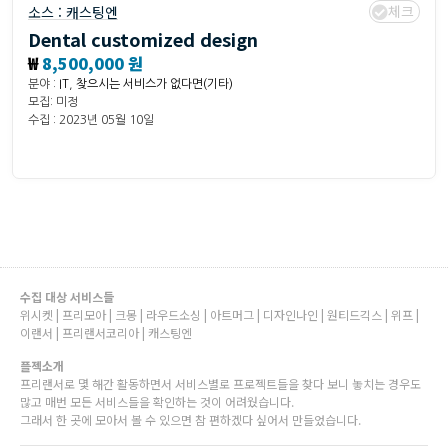
체크
소스 :
캐스팅엔
Dental customized design
₩
8,500,000 원
분야 :
IT
,
찾으시는 서비스가 없다면(기타)
모집: 미정
수집 : 2023년 05월 10일
수집 대상 서비스들
위시켓 | 프리모아 | 크몽 | 라우드소싱 | 아트머그 | 디자인나인 | 원티드긱스 | 위프 |
이랜서 | 프리랜서코리아 | 캐스팅엔
플젝소개
프리랜서로 몇 해간 활동하면서 서비스별로 프로젝트들을 찾다 보니 놓치는 경우도
많고 매번 모든 서비스들을 확인하는 것이 어려웠습니다.
그래서 한 곳에 모아서 볼 수 있으면 참 편하겠다 싶어서 만들었습니다.