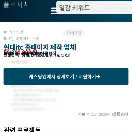
플젝서치
캐스팅엔
리포팅
IT
,
홈페이지 구축
현대itc 홈페이지 제작 업체
50,000,000 원
웹사이트 구축 유형 신규제작
웹사이트 구축 방식 맞춤제작
작업방식 : 캐스팅엔에서 확인
모집기한 : 2022.02.28
예상기간 : RFP 참고
디바이스 환경 PC에서 접속 (적응형)
서비스 사용 언어 [한국어]
캐스팅엔
에서 상세보기 / 지원하기
오전 8:21
정보 수집일: 2022년 02월 25일
관련 프로젝트