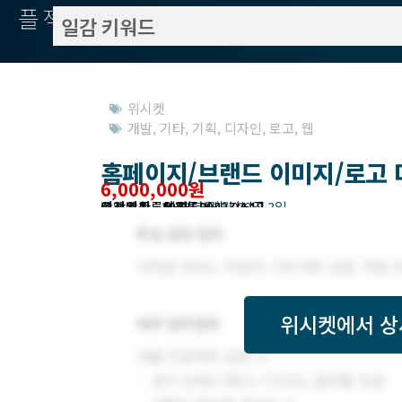
플젝서치
위시켓
개발
,
기타
,
기획
,
디자인
,
로고
,
웹
홈페이지/브랜드 이미지/로고 
6,000,000원
작업방식 : 외주(도급)
모집기한 : 2022년 04월 29일 3일
예상기간 : 40일
위시켓등록일자 : 2022.04.18.
고객위치 : 서울특별시 강남구
위시켓
에서 상