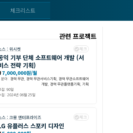
체크리스트
관련 프로젝트
체크
소스 :
위시켓
공익 기부 단체 소프트웨어 개발 (서
비스 전략 기획)
₩
7,000,000원/월
분야 :
경력 무관
,
경력 무관서비스기획
,
경력 무관소프트웨어
개발
,
경력 무관플랫폼기획
,
기획
모집: 90일
집 : 2024년 06월 25일
체크
소스 :
크몽 엔터프라이즈
LG 유플러스 스포키 디자인