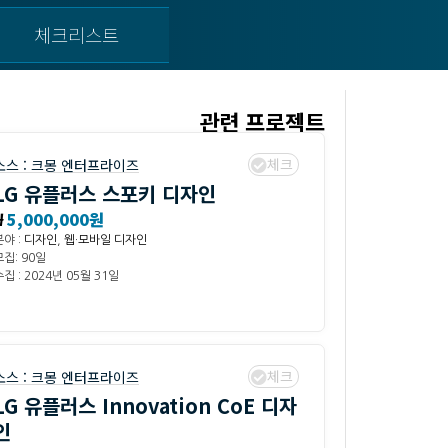
체크리스트
관련 프로젝트
체크
소스 :
크몽 엔터프라이즈
LG 유플러스 스포키 디자인
₩
5,000,000원
분야 :
디자인
,
웹·모바일 디자인
모집: 90일
집 : 2024년 05월 31일
체크
소스 :
크몽 엔터프라이즈
LG 유플러스 Innovation CoE 디자
인