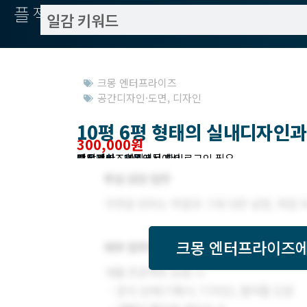
플젝서치
크몽 엔터프라이즈
공간디자인·도면
,
디자인
10평 6평 형태의 실내디자인
300,000원
작업방식 : 외주
모집기한 : 크몽에서 확인
예상기간 : 10일
프로젝트조회 : 크몽에서 로그인 필요
받은제안 : 크몽에서 확인
크몽 엔터프라이즈
에