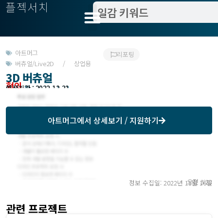
플젝서치
아트머그
리포팅
버츄얼/Live2D / 상업용
3D 버츄얼
협의
모집기한 : 2022-11-22
예상기간 : 2022-12-31
아트머그
에서 상세보기 / 지원하기
오전 3:28
정보 수집일: 2022년 11월 16일
관련 프로젝트