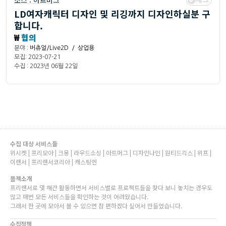
소스 :
아트머그
LD여자캐릭터 디자인 및 리깅까지 디자인하실분 구
합니다.
₩
협의
분야 :
버츄얼/Live2D / 상업용
모집: 2023-07-21
수집 : 2023년 06월 22일
수집 대상 서비스들
위시켓 | 프리모아 | 크몽 | 라우드소싱 | 아트머그 | 디자인나인 | 원티드긱스 | 위프 |
이랜서 | 프리랜서코리아 | 캐스팅엔
플젝소개
프리랜서로 몇 해간 활동하면서 서비스별로 프로젝트들을 찾다 보니 놓치는 경우도
많고 매번 모든 서비스들을 확인하는 것이 어려웠습니다.
그래서 한 곳에 모아서 볼 수 있으면 참 편하겠다 싶어서 만들었습니다.
수집정책