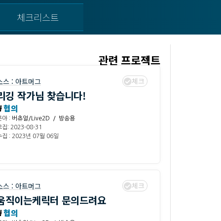
체크리스트
관련 프로젝트
체크
소스 :
아트머그
리깅 작가님 찾습니다!
₩
협의
분야 :
버츄얼/Live2D / 방송용
집: 2023-08-31
집 : 2023년 07월 06일
체크
소스 :
아트머그
움직이는케릭터 문의드려요
₩
협의