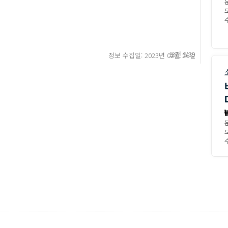
모
수
오전 9:39
정보 수집일: 2023년 02월 26일
모
수