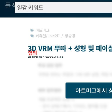
플젝서치
아트머그
버츄얼/Live2D / 방송용
3D VRM 뚜따 + 성형 및 페이
협의
모집기한 : 2023-03-15
예상기간 : 2023-04-01
아트머그
에서 