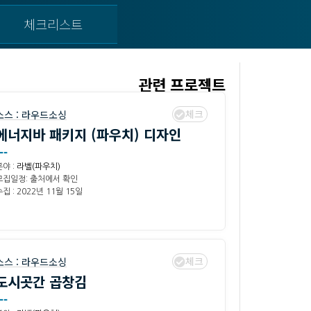
체크리스트
관련 프로젝트
체크
소스 :
라우드소싱
에너지바 패키지 (파우치) 디자인
--
분야 :
라벨(파우치)
모집일정: 출처에서 확인
집 : 2022년 11월 15일
체크
소스 :
라우드소싱
도시곳간 곱창김
--