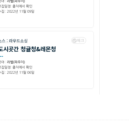
분야 :
라벨(파우치)
모집일정: 출처에서 확인
집 : 2022년 11월 09일
체크
소스 :
라우드소싱
도시곳간 청귤청&레몬청
--
분야 :
라벨(파우치)
모집일정: 출처에서 확인
집 : 2022년 11월 06일