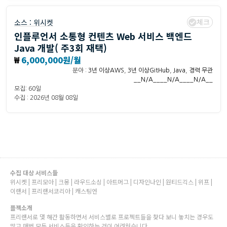
체크
소스 :
위시켓
인플루언서 소통형 컨텐츠 Web 서비스 백엔드
Java 개발( 주3회 재택)
₩
6,000,000원/월
분야 :
3년 이상AWS
,
3년 이상GitHub
,
Java
,
경력 무관
__N/A____N/A____N/A__
모집: 60일
수집 : 2026년 08월 08일
수집 대상 서비스들
위시켓 | 프리모아 | 크몽 | 라우드소싱 | 아트머그 | 디자인나인 | 원티드긱스 | 위프 |
이랜서 | 프리랜서코리아 | 캐스팅엔
플젝소개
프리랜서로 몇 해간 활동하면서 서비스별로 프로젝트들을 찾다 보니 놓치는 경우도
많고 매번 모든 서비스들을 확인하는 것이 어려웠습니다.