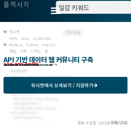
플젝서치
위시켓
리포팅
AWS
,
Java
,
JavaScript
,
Node.js
,
Python
,
react.js
,
개발
,
기획
,
디자인
,
웹
API 기반 데이터 웹 커뮤니티 구축
100,000,000원
고객위치 : 서울특별시 송파구
작업방식 : 외주(도급)
모집기한 : 2022년 03월 09일
예상기간 : 100일
위시켓등록일자 : 2022.02.23.
위시켓
에서 상세보기 / 지원하기
오후 10:13
정보 수집일: 2022년 02월 23일