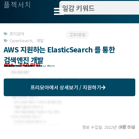
플젝서치
프리모아
리포팅
OpenSearch
,
개발
AWS 지원하는 ElasticSearch 를 통한
검색엔진 개발
800 ~ 850 만원
관련지역 : 서울
작업방식 : 기간제 상주
모집기한 : 프리모아에서 확인
예상기간 : 240일
등록일 : 2022.02.23
프리모아
에서 상세보기 / 지원하기
오전 9:18
정보 수집일: 2022년 03월 03일