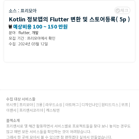
체크
소스 :
프리모아
Kotlin 정보앱의 Flutter 변환 및 스토어등록( 5p )
₩
예상비용 100 ~ 150 만원
분야 :
flutter
,
개발
모집: 기간 : 프리모아에서 확인
수집 : 2024년 03월 12일
수집 대상 서비스들
위시켓 | 프리모아 | 크몽 | 라우드소싱 | 아트머그 | 디자인나인 | 원티드긱스 | 위프 |
이랜서 | 프리랜서코리아 | 캐스팅엔
플젝소개
프리랜서로 몇 해간 활동하면서 서비스별로 프로젝트들을 찾다 보니 놓치는 경우도
많고 매번 모든 서비스들을 확인하는 것이 어려웠습니다.
그래서 한 곳에 모아서 볼 수 있으면 참 편하겠다 싶어서 만들었습니다.