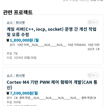
관련 프로젝트
체크
소스 :
위시켓
게임 서버(C++, iocp, socket) 운영 간 개선 작업
및 오류 수정
₩
1,800,000원 /월
분야 :
10년 이하__N/A____N/A____N/A__
,
10년 이하AWS
,
10년 이하
IOCP
,
C#
모집: 7일
수집 : 2026년 08월 06일
체크
소스 :
위시켓
Cortex-M4 기반 PWM 제어 펌웨어 개발(CAN 통
신)
₩
7,500,000원/월
분야 :
C#
,
경력 무관__N/A____N/A____N/A____N/A__
,
경력 무관C#
모집: 360일