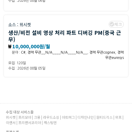
수집 : 2026년 08월 06일
체크
소스 :
위시켓
생산/비전 설비 영상 처리 파트 디버깅 PM(중국 근
무)
₩
10,000,000원/월
분야 :
C#
,
경력 무관__N/A____N/A____N/A__
,
경력 무관cognex
,
경력
무관euresys
모집: 120일
수집 : 2026년 08월 05일
수집 대상 서비스들
위시켓 | 프리모아 | 크몽 | 라우드소싱 | 아트머그 | 디자인나인 | 원티드긱스 | 위프 |
이랜서 | 프리랜서코리아 | 캐스팅엔
플젝소개