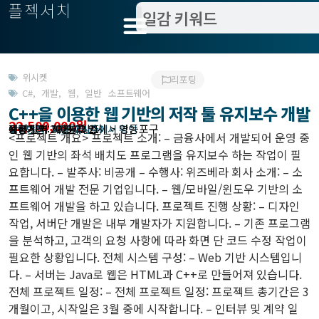
플젝서치
위시켓
리포팅
C#
,
개발
,
웹
,
일반 소프트웨어
C++을 이용한 웹 기반의 저작 툴 유지보수 개발
22,500,000원
관련지역 : 서울특별시 > 영등포구
작업방식 : 기간제(상주)
모집기한 : 해당 서비스에서 확인
예상기간 : 90일
등록 일자 2023.02.21.
<프로젝트 개요> 프로젝트 소개: – 금융사에서 개발되어 운영 중
인 웹 기반의 좌석 배치도 프로그램을 유지보수 하는 작업이 필
요합니다. – 발주사: 비공개 – 수행사: 위즈베라 회사 소개: – 소
프트웨어 개발 전문 기업입니다. – 웹/모바일/윈도우 기반의 소
프트웨어 개발을 하고 있습니다. 프로젝트 진행 상황: – 디자인
작업, 서버단 개발은 내부 개발자가 지원합니다. – 기존 프로그램
을 분석하고, 고객의 요청 사항에 따라 화면 단 코드 수정 작업이
필요한 상황입니다. 전체 시스템 구성: – Web 기반 시스템입니
다. – 서버는 Java로 웹은 HTML과 C++로 만들어져 있습니다.
전체 프로젝트 일정: – 전체 프로젝트 일정: 프로젝트 총기간은 3
개월이고, 시작일은 3월 중에 시작합니다. – 인터뷰 및 계약 일