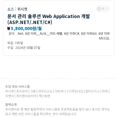
체크
소스 :
위시켓
문서 관리 솔루션 Web Application 개발
(ASP.NET/.NET/C#)
₩
5,800,000원/월
분야 :
.Net
,
6년 이하__N/A__미드 레벨
,
6년 이하C#
,
6년 이하Git
,
6년 이하
MSSQL
모집: 195일
수집 : 2026년 08월 07일
수집 대상 서비스들
위시켓 | 프리모아 | 크몽 | 라우드소싱 | 아트머그 | 디자인나인 | 원티드긱스 | 위프 |
이랜서 | 프리랜서코리아 | 캐스팅엔
플젝소개
프리랜서로 몇 해간 활동하면서 서비스별로 프로젝트들을 찾다 보니 놓치는 경우도
많고 매번 모든 서비스들을 확인하는 것이 어려웠습니다.