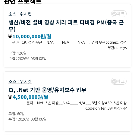
관련 프로젝트
체크
소스 :
위시켓
생산/비전 설비 영상 처리 파트 디버깅 PM(중국 근
무)
₩
10,000,000원/월
분야 :
C#
,
경력 무관__N/A____N/A____N/A__
,
경력 무관cognex
,
경력
무관euresys
모집: 120일
수집 : 2026년 08월 08일
체크
소스 :
위시켓
Ci, .Net 기반 운영/유지보수 업무
₩
4,500,000원/월
분야 :
.Net
,
3년 이상__N/A____N/A__
,
3년 이상ASP
,
3년 이상
CodeIgniter
,
3년 이상PHP
모집: 60일
수집 : 2026년 08월 08일