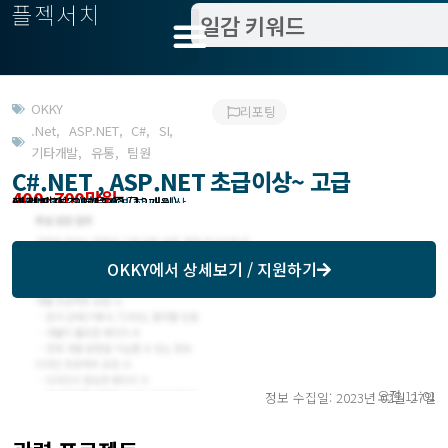
플젝서치
OKKY
리포팅
.Net
,
ASP.NET
,
C#
,
SI
,
기타개발
,
유통
,
팀원
C#.NET , ASP.NET 초급이상~ 고급
400~700만원
관련지역 : 서울 중구
작업방식 : 상근, 경력 학사 이상
모집기한 : 23.03.02 (12개월)
예상기간 : 23.03.02 (12개월)
모집처 : (주) 예우
OKKY
에서 상세보기 / 지원하기
오전 11:01
정보 수집일: 2023년 02월 27일