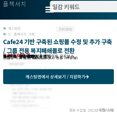
플젝서치
캐스팅엔
리포팅
IT
,
홈페이지 구축
Cafe24 기반 구축된 쇼핑몰 수정 및 추가 구축
/ 그룹 전용 복지폐쇄몰로 전환
6,000,000 원
웹사이트 구축 유형 기존 웹사이트 유지보수
웹사이트 구축 방식 맞춤제작
작업방식 : 캐스팅엔에서 확인
모집기한 : 2022.03.02
예상기간 : 미팅시 협의
고객위치 : 경기 고양시
디바이스 환경 PC+Mobile에서 접속 (반응형)
서비스 사용 언어 [한국어]
캐스팅엔
에서 상세보기 / 지원하기
오전 11:58
정보 수집일: 2022년 02월 26일