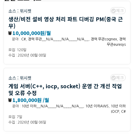
체크
소스 :
위시켓
생산/비전 설비 영상 처리 파트 디버깅 PM(중국 근
무)
₩
10,000,000원/월
분야 :
C#
,
경력 무관__N/A____N/A____N/A__
,
경력 무관cognex
,
경력
무관euresys
모집: 120일
수집 : 2026년 08월 08일
체크
소스 :
위시켓
게임 서버(C++, iocp, socket) 운영 간 개선 작업
및 오류 수정
₩
1,800,000원 /월
분야 :
10년 이하__N/A____N/A____N/A__
,
10년 이하AWS
,
10년 이하
IOCP
,
C#
모집: 7일
수집 : 2026년 08월 06일