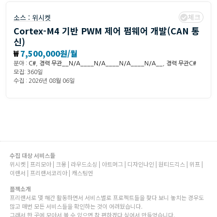
체크
소스 :
위시켓
Cortex-M4 기반 PWM 제어 펌웨어 개발(CAN 통
신)
₩
7,500,000원/월
분야 :
C#
,
경력 무관__N/A____N/A____N/A____N/A__
,
경력 무관C#
모집: 360일
수집 : 2026년 08월 06일
수집 대상 서비스들
위시켓 | 프리모아 | 크몽 | 라우드소싱 | 아트머그 | 디자인나인 | 원티드긱스 | 위프 |
이랜서 | 프리랜서코리아 | 캐스팅엔
플젝소개
프리랜서로 몇 해간 활동하면서 서비스별로 프로젝트들을 찾다 보니 놓치는 경우도
많고 매번 모든 서비스들을 확인하는 것이 어려웠습니다.
그래서 한 곳에 모아서 볼 수 있으면 참 편하겠다 싶어서 만들었습니다.