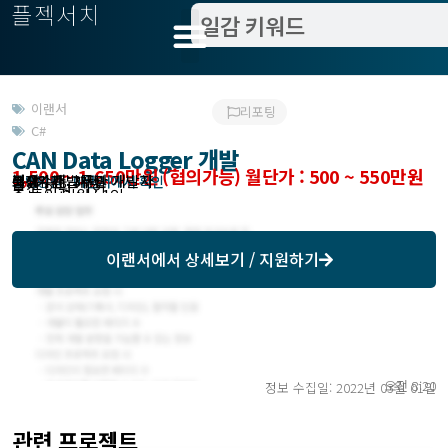
플젝서치
이랜서
리포팅
C#
CAN Data Logger 개발
1,500 ~ 1,650만원 (협의가능) 월단가 : 500 ~ 550만원
분야 : 개발
필요수준 : 무관 개발자
작업방식 : 이랜서에서 확인
모집기한 : 이랜서에서 확인
예상기간 : 3개월
고객위치 : 재택
모집 인원 : 1인
총 투입 인원 : 1인
이랜서
에서 상세보기 / 지원하기
오전 8:20
정보 수집일: 2022년 03월 01일
관련 프로젝트