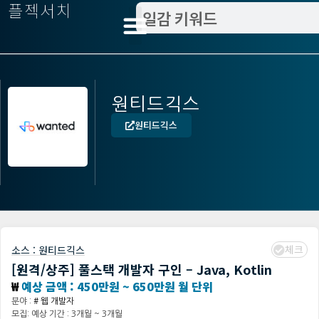
플젝서치
원티드긱스
원티드긱스
체크
소스 :
원티드긱스
[원격/상주] 풀스택 개발자 구인 – Java, Kotlin
₩
예상 금액 : 450만원 ~ 650만원 월 단위
분야 :
# 웹 개발자
모집: 예상 기간 : 3개월 ~ 3개월