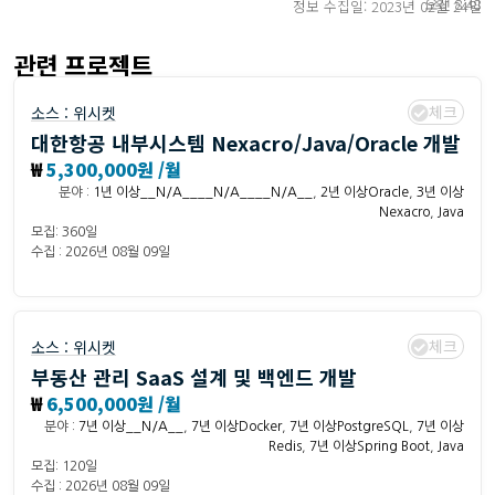
오전 8:48
정보 수집일: 2023년 02월 24일
관련 프로젝트
체크
소스 :
위시켓
대한항공 내부시스템 Nexacro/Java/Oracle 개발
₩
5,300,000원 /월
분야 :
1년 이상__N/A____N/A____N/A__
,
2년 이상Oracle
,
3년 이상
Nexacro
,
Java
모집: 360일
수집 : 2026년 08월 09일
체크
소스 :
위시켓
부동산 관리 SaaS 설계 및 백엔드 개발
₩
6,500,000원 /월
분야 :
7년 이상__N/A__
,
7년 이상Docker
,
7년 이상PostgreSQL
,
7년 이상
Redis
,
7년 이상Spring Boot
,
Java
모집: 120일
수집 : 2026년 08월 09일