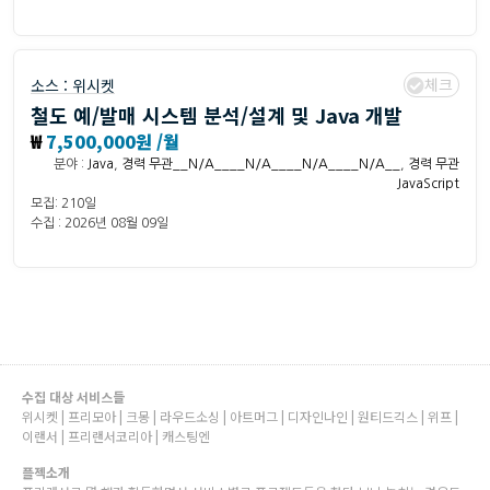
체크
소스 :
위시켓
철도 예/발매 시스템 분석/설계 및 Java 개발
₩
7,500,000원 /월
분야 :
Java
,
경력 무관__N/A____N/A____N/A____N/A__
,
경력 무관
JavaScript
모집: 210일
수집 : 2026년 08월 09일
수집 대상 서비스들
위시켓 | 프리모아 | 크몽 | 라우드소싱 | 아트머그 | 디자인나인 | 원티드긱스 | 위프 |
이랜서 | 프리랜서코리아 | 캐스팅엔
플젝소개