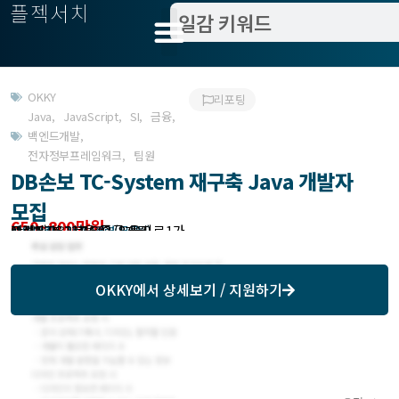
플젝서치
OKKY
리포팅
Java
,
JavaScript
,
SI
,
금융
,
백엔드개발
,
전자정부프레임워크
,
팀원
DB손보 TC-System 재구축 Java 개발자
모집
650~800만원
관련지역 : 서울 중구 을지로1가
작업방식 : 상근, 경력 무관
모집기한 : 23.04.03 (8개월)
예상기간 : 23.04.03 (8개월)
모집처 : 유니포유
OKKY
에서 상세보기 / 지원하기