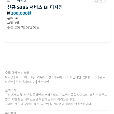
소스 :
위시켓
신규 SaaS 서비스 BI 디자인
₩
200,000원
분야 :
로고
모집: 1일
수집 : 2024년 02월 08일
수집 대상 서비스들
위시켓 | 프리모아 | 크몽 | 라우드소싱 | 아트머그 | 디자인나인 | 원티드긱스 | 위프 |
이랜서 | 프리랜서코리아 | 캐스팅엔
플젝소개
프리랜서로 몇 해간 활동하면서 서비스별로 프로젝트들을 찾다 보니 놓치는 경우도
많고 매번 모든 서비스들을 확인하는 것이 어려웠습니다.
그래서 한 곳에 모아서 볼 수 있으면 참 편하겠다 싶어서 만들었습니다.
수집정책