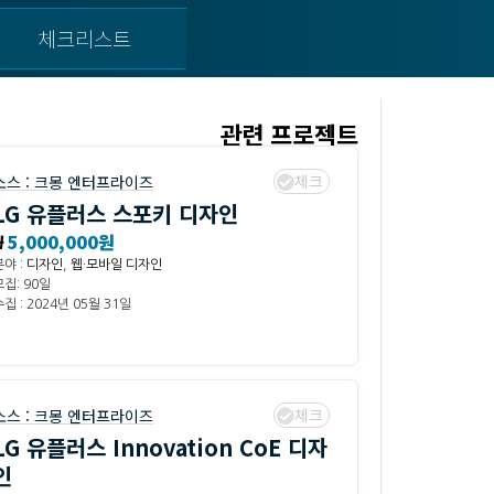
체크리스트
관련 프로젝트
체크
소스 :
크몽 엔터프라이즈
LG 유플러스 스포키 디자인
₩
5,000,000원
분야 :
디자인
,
웹·모바일 디자인
모집: 90일
집 : 2024년 05월 31일
체크
소스 :
크몽 엔터프라이즈
LG 유플러스 Innovation CoE 디자
인