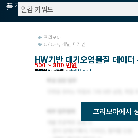
플젝서치
프리모아
C / C++
,
개발
,
디자인
HW기반 대기오염물질 데이터 
500 ~ 800 만원
작업방식 : 도급
모집기한 : 프리모아에서 확인
예상기간 : 30일
등록일 : 2022.02.14
관련지역 : 서울
프리모아
에서 