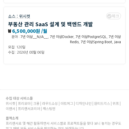
체크
소스 :
위시켓
부동산 관리 SaaS 설계 및 백엔드 개발
₩
6,500,000원 /월
분야 :
7년 이상__N/A__
,
7년 이상Docker
,
7년 이상PostgreSQL
,
7년 이상
Redis
,
7년 이상Spring Boot
,
Java
모집: 120일
수집 : 2026년 08월 06일
수집 대상 서비스들
위시켓 | 프리모아 | 크몽 | 라우드소싱 | 아트머그 | 디자인나인 | 원티드긱스 | 위프 |
이랜서 | 프리랜서코리아 | 캐스팅엔
플젝소개
프리랜서로 몇 해간 활동하면서 서비스별로 프로젝트들을 찾다 보니 놓치는 경우도
많고 매번 모든 서비스들을 확인하는 것이 어려웠습니다.