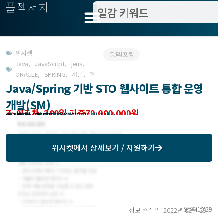
플젝서치
위시켓
리포팅
Java
,
JavaScript
,
jeus
,
ORACLE
,
SPRING
,
개발
,
웹
Java/Spring 기반 STO 웹사이트 통합 운영
개발(SM)
7~9년 차, 300일 기준70,000,000원
작업방식 : 기간제(상주)
모집기한 : 2022년 02월 28일 5일 1시간
예상기간 : 300일
위시켓등록일자 : 2022.02.16.
위시켓
에서 상세보기 / 지원하기
오후 10:29
정보 수집일: 2022년 02월 23일