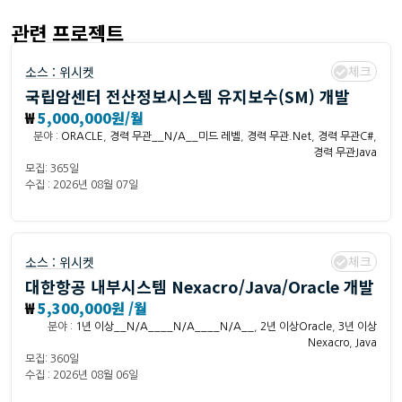
관련 프로젝트
체크
소스 :
위시켓
국립암센터 전산정보시스템 유지보수(SM) 개발
₩
5,000,000원/월
분야 :
ORACLE
,
경력 무관__N/A__미드 레벨
,
경력 무관.Net
,
경력 무관C#
,
경력 무관Java
모집: 365일
수집 : 2026년 08월 07일
체크
소스 :
위시켓
대한항공 내부시스템 Nexacro/Java/Oracle 개발
₩
5,300,000원 /월
분야 :
1년 이상__N/A____N/A____N/A__
,
2년 이상Oracle
,
3년 이상
Nexacro
,
Java
모집: 360일
수집 : 2026년 08월 06일