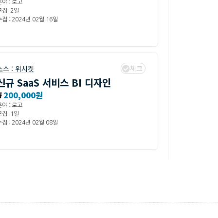
분야 :
로고
모집: 2일
집 : 2024년 02월 16일
체크
소스 :
위시켓
신규 SaaS 서비스 BI 디자인
₩
200,000원
분야 :
로고
모집: 1일
집 : 2024년 02월 08일