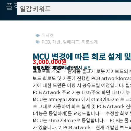
플젝서치
위시켓
PCB
,
개발
,
임베디드
,
회로설계
MCU 변경에 따른 회로 설계 및 
3,000,000원
작업방식 : 외주(도급)
모집기한 : 해당 서비스에서 확인
예상기간 : 21일
등록 일자 2023.02.23.
관련지역 : 경기도 > 광명시
프로젝트 개요 : – 완제품 물고기 로봇 제어보드의 M
보드 회로도 및 기존에 진행한 PCB artwork(orc
기에 대한 도면은 미팅 시 공유드릴 예정입니다. 필요 
PCB Artwork 주요 기능 List/주요 화면 List/
MCU는 atmega128mu 에서 stm32l452re 
로 그대로 사용하여 회로 설계 및 PCB Artwork
(기능은 동일하게)를 요청드립니다. – 수정할 회로 
MCU는 stm32l452re로 동일합니다. – PCB
가 있습니다. 2. PCB artwork – 현재 개발된 보