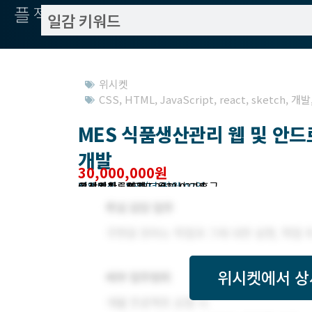
플젝서치
위시켓
CSS
,
HTML
,
JavaScript
,
react
,
sketch
,
개발
MES 식품생산관리 웹 및 안드로
개발
30,000,000원
작업방식 : 외주(도급)
모집기한 : 2022년 03월 02일
예상기간 : 45일
위시켓등록일자 : 2022.02.18.
고객위치 : 경기도 용인시 기흥구
위시켓
에서 상