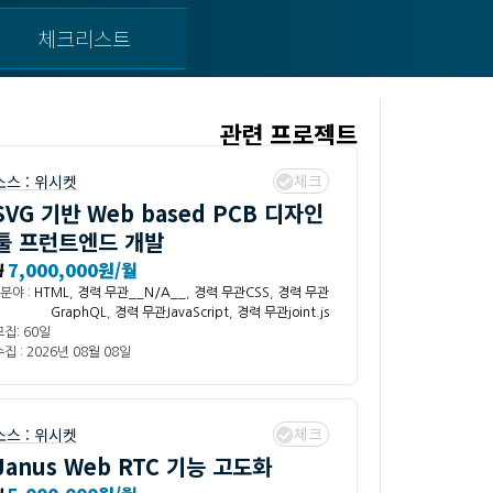
체크리스트
관련 프로젝트
체크
소스 :
위시켓
SVG 기반 Web based PCB 디자인
툴 프런트엔드 개발
₩
7,000,000원/월
분야 :
HTML
,
경력 무관__N/A__
,
경력 무관CSS
,
경력 무관
GraphQL
,
경력 무관JavaScript
,
경력 무관joint.js
모집: 60일
집 : 2026년 08월 08일
체크
소스 :
위시켓
Janus Web RTC 기능 고도화