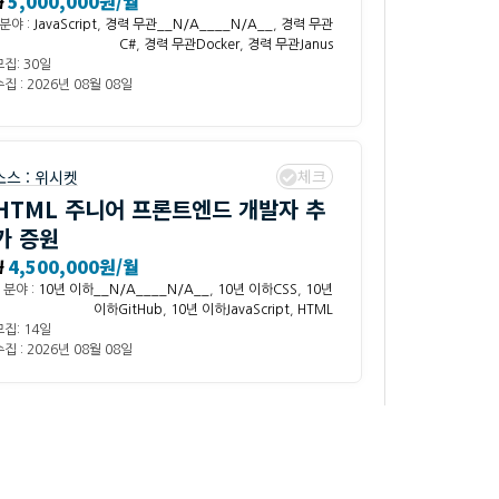
₩
5,000,000원/월
분야 :
JavaScript
,
경력 무관__N/A____N/A__
,
경력 무관
C#
,
경력 무관Docker
,
경력 무관Janus
모집: 30일
집 : 2026년 08월 08일
체크
소스 :
위시켓
HTML 주니어 프론트엔드 개발자 추
가 증원
₩
4,500,000원/월
분야 :
10년 이하__N/A____N/A__
,
10년 이하CSS
,
10년
이하GitHub
,
10년 이하JavaScript
,
HTML
모집: 14일
집 : 2026년 08월 08일