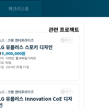
체크리스트
관련 프로젝트
체크
소스 :
크몽 엔터프라이즈
LG 유플러스 스포키 디자인
₩
5,000,000원
분야 :
디자인
,
웹·모바일 디자인
모집: 90일
집 : 2024년 05월 31일
체크
소스 :
크몽 엔터프라이즈
LG 유플러스 Innovation CoE 디자
인