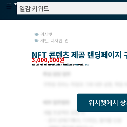
플젝서치
위시켓
개발
,
디자인
,
웹
NFT 콘텐츠 제공 랜딩페이지 
3,000,000원
작업방식 : 외주(도급)
모집기한 : 2022년 04월 05일 6일
예상기간 : 14일
위시켓등록일자 : 2022.03.22.
고객위치 : 경기도 성남시 분당구
위시켓
에서 상