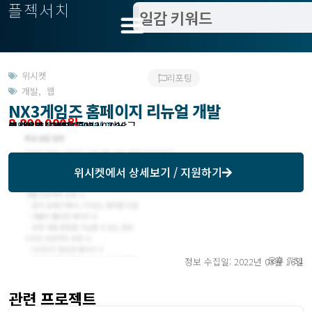
플젝서치
위시켓
리포팅
개발
,
웹
NX3게임즈 홈페이지 리뉴얼 개발
8,800,000원
고객위치 : 서울특별시 강남구
작업방식 : 외주(도급)
모집기한 : 2022년 03월 30일
예상기간 : 30일
위시켓등록일자 : 2022.03.16.
위시켓
에서 상세보기 / 지원하기
오후 7:51
정보 수집일: 2022년 03월 16일
관련 프로젝트