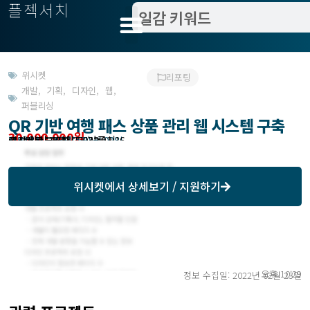
플젝서치
위시켓
리포팅
개발
,
기획
,
디자인
,
웹
,
퍼블리싱
QR 기반 여행 패스 상품 관리 웹 시스템 구축
30,000,000원
고객위치 : 강원도 강릉시
작업방식 : 외주(도급)
모집기한 : 2022년 03월 02일
예상기간 : 60일
위시켓등록일자 : 2022.02.16.
위시켓
에서 상세보기 / 지원하기
오후 10:29
정보 수집일: 2022년 02월 23일