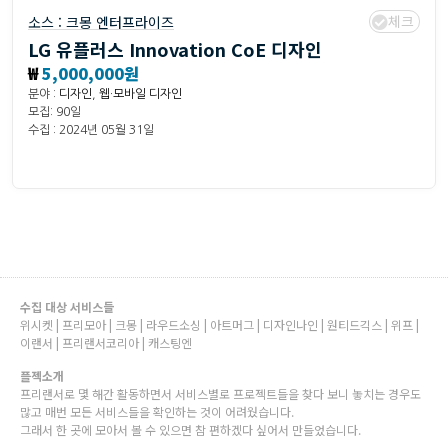
체크
소스 :
크몽 엔터프라이즈
LG 유플러스 Innovation CoE 디자인
₩
5,000,000원
분야 :
디자인
,
웹·모바일 디자인
모집: 90일
수집 : 2024년 05월 31일
수집 대상 서비스들
위시켓 | 프리모아 | 크몽 | 라우드소싱 | 아트머그 | 디자인나인 | 원티드긱스 | 위프 |
이랜서 | 프리랜서코리아 | 캐스팅엔
플젝소개
프리랜서로 몇 해간 활동하면서 서비스별로 프로젝트들을 찾다 보니 놓치는 경우도
많고 매번 모든 서비스들을 확인하는 것이 어려웠습니다.
그래서 한 곳에 모아서 볼 수 있으면 참 편하겠다 싶어서 만들었습니다.