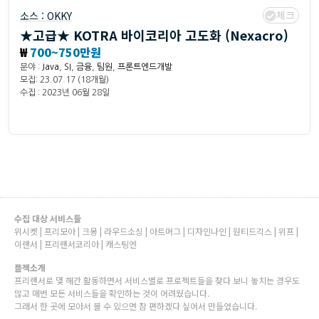
체크
소스 :
OKKY
★고급★ KOTRA 바이코리아 고도화 (Nexacro)
₩
700~750만원
분야 :
Java
,
SI
,
금융
,
팀원
,
프론트엔드개발
모집: 23.07.17 (18개월)
수집 : 2023년 06월 28일
수집 대상 서비스들
위시켓 | 프리모아 | 크몽 | 라우드소싱 | 아트머그 | 디자인나인 | 원티드긱스 | 위프 |
이랜서 | 프리랜서코리아 | 캐스팅엔
플젝소개
프리랜서로 몇 해간 활동하면서 서비스별로 프로젝트들을 찾다 보니 놓치는 경우도
많고 매번 모든 서비스들을 확인하는 것이 어려웠습니다.
그래서 한 곳에 모아서 볼 수 있으면 참 편하겠다 싶어서 만들었습니다.