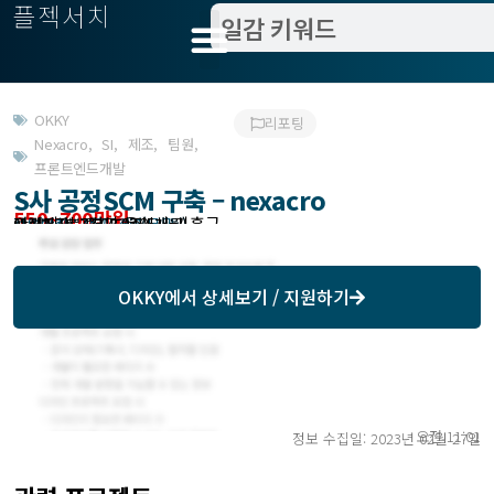
플젝서치
OKKY
리포팅
Nexacro
,
SI
,
제조
,
팀원
,
프론트엔드개발
S사 공정SCM 구축 – nexacro
550~700만원
관련지역 : 경기 용인시 기흥구
작업방식 : 상근, 경력 무관
모집기한 : 23.03.02 (5개월)
예상기간 : 23.03.02 (5개월)
모집처 : 블루시드(주)
OKKY
에서 상세보기 / 지원하기
오전 11:01
정보 수집일: 2023년 02월 27일