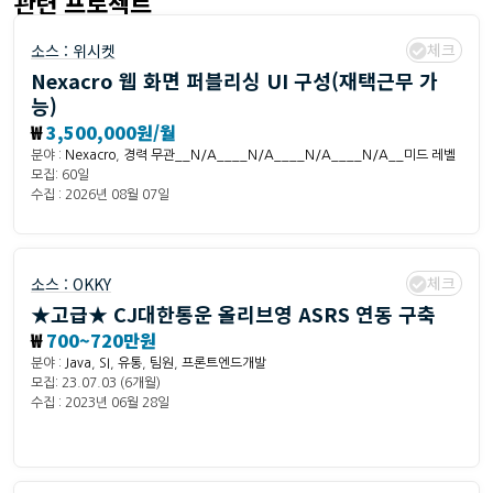
관련 프로젝트
체크
소스 :
위시켓
Nexacro 웹 화면 퍼블리싱 UI 구성(재택근무 가
능)
₩
3,500,000원/월
분야 :
Nexacro
,
경력 무관__N/A____N/A____N/A____N/A__미드 레벨
모집: 60일
수집 : 2026년 08월 07일
체크
소스 :
OKKY
★고급★ CJ대한통운 올리브영 ASRS 연동 구축
₩
700~720만원
분야 :
Java
,
SI
,
유통
,
팀원
,
프론트엔드개발
모집: 23.07.03 (6개월)
수집 : 2023년 06월 28일