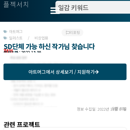
플젝서치
아트머그
리포팅
일러스트 / 비상업용
SD단체 가능 하신 작가님 찾습니다
협의
모집기한 : 2022-11-06
예상기간 : 2022-12-30
아트머그
에서 상세보기 / 지원하기
오전 3:28
정보 수집일: 2022년 11월 07일
관련 프로젝트