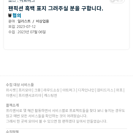
소스 :
아트머그
팬픽션 흑백 표지 그려주실 분을 구합니다.
₩
협의
분야 :
일러스트 / 비상업용
모집: 2023-07-12
수집 : 2023년 07월 06일
수집 대상 서비스들
위시켓 | 프리모아 | 크몽 | 라우드소싱 | 아트머그 | 디자인나인 | 원티드긱스 | 위프 |
이랜서 | 프리랜서코리아 | 캐스팅엔
플젝소개
프리랜서로 몇 해간 활동하면서 서비스별로 프로젝트들을 찾다 보니 놓치는 경우도
많고 매번 모든 서비스들을 확인하는 것이 어려웠습니다.
그래서 한 곳에 모아서 볼 수 있으면 참 편하겠다 싶어서 만들었습니다.
수집정책