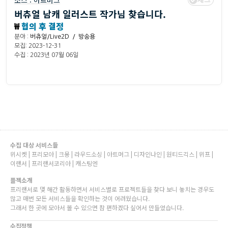
소스 :
아트머그
버츄얼 남캐 일러스트 작가님 찾습니다.
₩
협의 후 결정
분야 :
버츄얼/Live2D / 방송용
모집: 2023-12-31
수집 : 2023년 07월 06일
수집 대상 서비스들
위시켓 | 프리모아 | 크몽 | 라우드소싱 | 아트머그 | 디자인나인 | 원티드긱스 | 위프 |
이랜서 | 프리랜서코리아 | 캐스팅엔
플젝소개
프리랜서로 몇 해간 활동하면서 서비스별로 프로젝트들을 찾다 보니 놓치는 경우도
많고 매번 모든 서비스들을 확인하는 것이 어려웠습니다.
그래서 한 곳에 모아서 볼 수 있으면 참 편하겠다 싶어서 만들었습니다.
수집정책