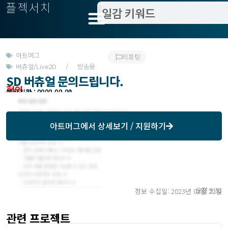
플젝서치
아트머그
리포팅
버츄얼/Live2D / 방송용
SD 버츄얼 문의드립니다.
협의
모집기한 : 2023-03-31
예상기간 : 0000-00-00
아트머그
에서 상세보기 / 지원하기
오전 9:38
정보 수집일: 2023년 02월 22일
관련 프로젝트