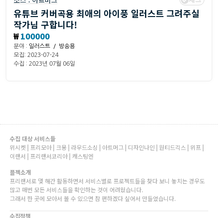
소스 :
아트머그
유튜브 커버곡용 최애의 아이풍 일러스트 그려주실
작가님 구합니다!
₩
100000
분야 :
일러스트 / 방송용
모집: 2023-07-24
수집 : 2023년 07월 06일
수집 대상 서비스들
위시켓 | 프리모아 | 크몽 | 라우드소싱 | 아트머그 | 디자인나인 | 원티드긱스 | 위프 |
이랜서 | 프리랜서코리아 | 캐스팅엔
플젝소개
프리랜서로 몇 해간 활동하면서 서비스별로 프로젝트들을 찾다 보니 놓치는 경우도
많고 매번 모든 서비스들을 확인하는 것이 어려웠습니다.
그래서 한 곳에 모아서 볼 수 있으면 참 편하겠다 싶어서 만들었습니다.
수집정책