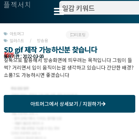
플젝서치
아트머그
리포팅
일러스트 / 방송용
SD gif 제작 가능하신분 찾습니다
협의
모집기한 : 2022-02-20
예상기간 : 2022-03-05
짚톡으로 활용해서 방송화면에 띄우려는 목적입니다 그림이 들
썩? 거리면서 입이 움직이는걸 생각하고 있습니다 간단한 배경?
소품?도 가능하시면 좋겠습니다
아트머그
에서 상세보기 / 지원하기