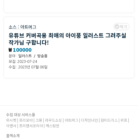
체크
소스 :
아트머그
유튜브 커버곡용 최애의 아이풍 일러스트 그려주실
작가님 구합니다!
₩
100000
분야 :
일러스트 / 방송용
모집: 2023-07-24
수집 : 2023년 07월 06일
수집 대상 서비스들
위시켓 | 프리모아 | 크몽 | 라우드소싱 | 아트머그 | 디자인나인 | 원티드긱스 | 위프 |
이랜서 | 프리랜서코리아 | 캐스팅엔
플젝소개