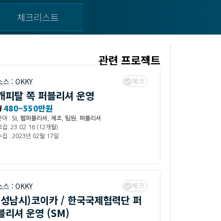
체크리스트
관련 프로젝트
체크
소스 :
OKKY
캐피탈 쪽 퍼블리셔 운영
₩
480~550만원
분야 :
SI
,
웹퍼블리셔
,
제조
,
팀원
,
퍼블리셔
집: 23.02.16 (12개월)
집 : 2023년 02월 17일
체크
소스 :
OKKY
(성남시)코이카 / 한국국제협력단 퍼
블리셔 운영 (SM)