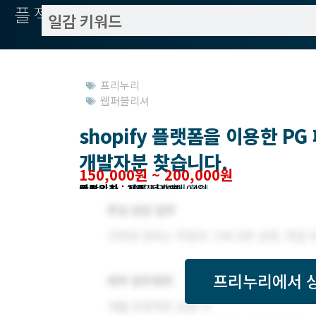
플젝서치
프리누리
웹퍼블리셔
shopify 플랫폼을 이용한 P
개발자분 찾습니다.
150,000원 ~ 200,000원
작업방식 : 재택
모집기한 : 프리누리에서 확인
예상기간 : 1 주
등록일자 : 2017년 09월 04일
관련위치 : 서울 전지역
프리누리
에서 