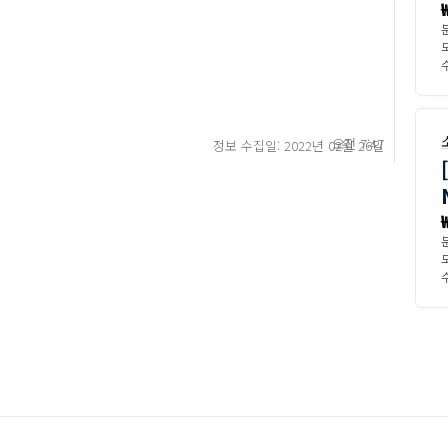
모
수
오전 7:47
정보 수집일: 2022년 02월 26일
모
수