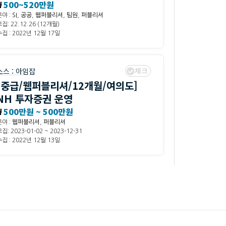
₩
500~520만원
분야 :
SI
,
공공
,
웹퍼블리셔
,
팀원
,
퍼블리셔
집: 22.12.26 (12개월)
집 : 2022년 12월 17일
체크
소스 :
아임잡
[중급/웹퍼블리셔/12개월/여의도]
NH 투자증권 운영
₩
500만원 ~ 500만원
분야 :
웹퍼블리셔
,
퍼블리셔
집: 2023-01-02 ~ 2023-12-31
집 : 2022년 12월 13일